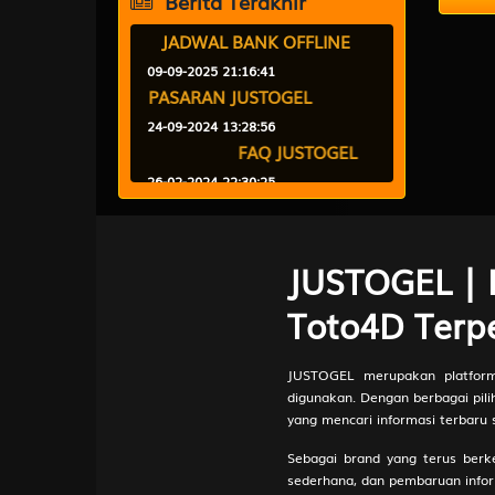
Berita Terakhir
JADWAL BANK OFFLINE
09-09-2025 21:16:41
PASARAN JUSTOGEL
24-09-2024 13:28:56
FAQ JUSTOGEL
26-02-2024 22:30:25
JUSTOGEL | 
Toto4D Terp
JUSTOGEL merupakan platform 
digunakan. Dengan berbagai pili
yang mencari informasi terbaru 
Sebagai brand yang terus berk
sederhana, dan pembaruan infor