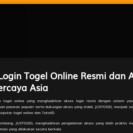
Login Togel Online Resmi dan 
ercaya Asia
togel online yang menghadirkan akses login resmi dengan sistem yan
han pasaran populer serta dukungan akses yang stabil, JUSTOGEL menjadi sa
seputar togel online dan Toto4D.
embang, JUSTOGEL menghadirkan pengalaman akses yang lebih praktis mel
masi yang dilakukan secara berkala.