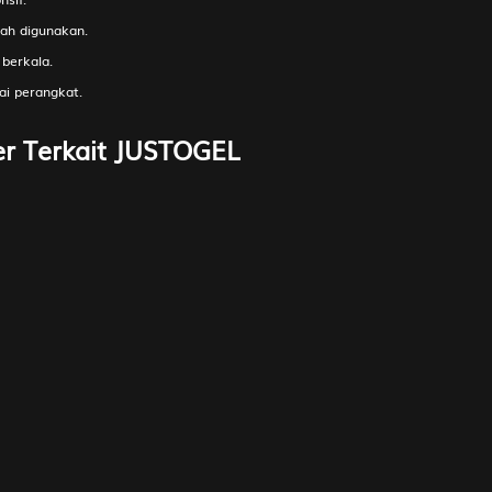
ah digunakan.
berkala.
ai perangkat.
r Terkait JUSTOGEL