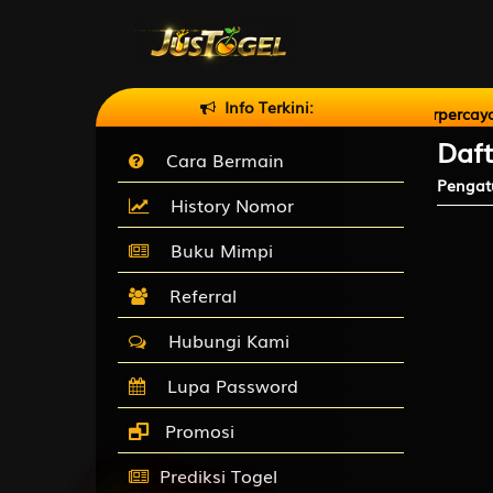
Info Terkini:
Selamat datang di JUSTOGEL, platform online terpercaya deng
Daft
Cara Bermain
Pengat
History Nomor
Buku Mimpi
Referral
Hubungi Kami
Lupa Password
Promosi
Prediksi Togel