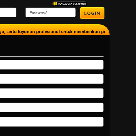
LOGIN
erta layanan profesional untuk memberikan pengalaman bermain 