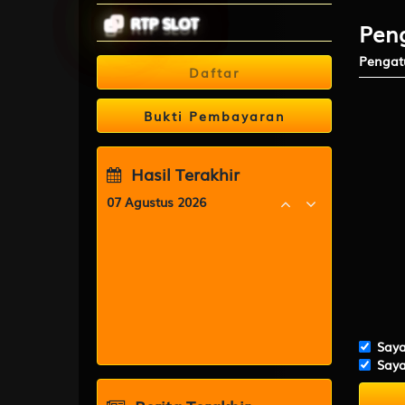
RTP SLOT
Pen
Pengat
Daftar
Bukti Pembayaran
Hasil Terakhir
07 Agustus 2026
OREGON6
9
7
2
3
FLORIDAEVE
0
9
4
1
CALIFORNIA
8
3
7
1
OREGON9
7
3
8
8
Saya
Saya