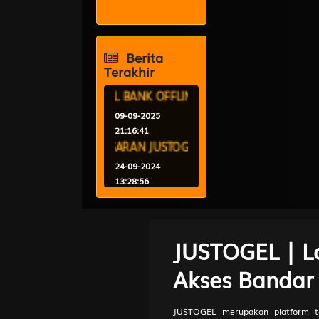
1417
OREGON9
0198
Berita
Terakhir
JADWAL BANK OFFLINE
09-09-2025
21:16:41
PASARAN JUSTOGEL
24-09-2024
13:28:56
FAQ JUSTOGEL
26-02-2024
22:30:25
JUSTOGEL | Lo
Akses Bandar
JUSTOGEL merupakan platform to