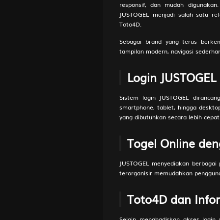
responsif, dan mudah digunakan.
JUSTOGEL menjadi salah satu refe
Toto4D.
Sebagai brand yang terus berke
tampilan modern, navigasi sederha
Login JUSTOGEL
Sistem login JUSTOGEL dirancan
smartphone, tablet, hingga deskt
yang dibutuhkan secara lebih cepat
Togel Online den
JUSTOGEL menyediakan berbagai pi
terorganisir memudahkan pengguna
Toto4D dan Info
Selain menghadirkan akses login