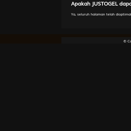
Apakah JUSTOGEL dapat
Ya, seluruh halaman telah dioptim
© Co